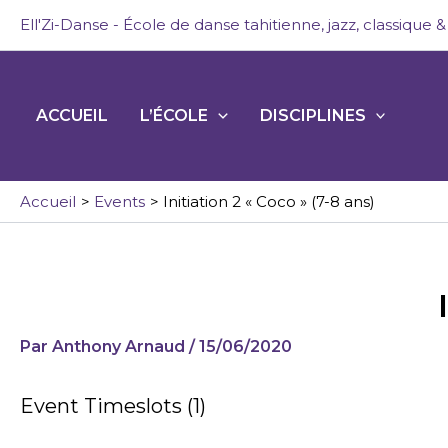
Aller
Ell'Zi-Danse - École de danse tahitienne, jazz, classique
au
contenu
ACCUEIL
L’ÉCOLE
DISCIPLINES
Accueil
Events
Initiation 2 « Coco » (7-8 ans)
Par
Anthony Arnaud
/
15/06/2020
Event Timeslots (1)